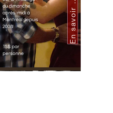
n
s
a
v
o
i
r
p
u
E
l
s
du dimanche
après-midi à
Montréal depuis
2008!
15$ par
personne