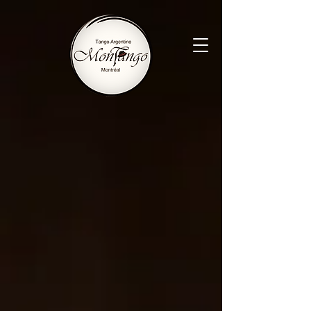
MonTango
L'école de tango la plus
conviviale à
Montréal
Si vous pouvez marcher
vous pouvez danser