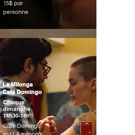
15$ par
personne
La Milonga
Café Domingo
Chaque
dimanche
14h30-18h
Café Domingo
est LA milonga