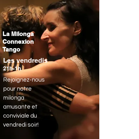
La Milonga
Connexion
Tango
Les vendredis
21h
-1h
Rejoignez-nous
pour notre
milonga
amusante et
conviviale du
vendredi soir!