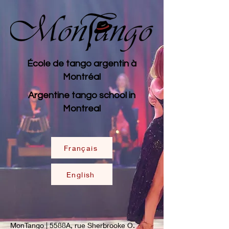
École de tango argentin à
Montréal
Argentine tango school in
Montreal
Français
English
MonTango | 5588A, rue Sherbrooke O.